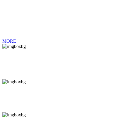
满足您的不同需求
广泛应用于手机、电脑、冰箱、摩托车、汽车等连接器、开关、线束
MORE
Automobile harness
汽车束线
Compressor
压缩机线束
Electrical equipment