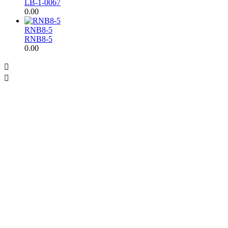
LB-1-0067
0.00
RNB8-5
RNB8-5
0.00


Industry solutions
Industry solutions
行业解决方案
行业解决方案
满足您的不同需求