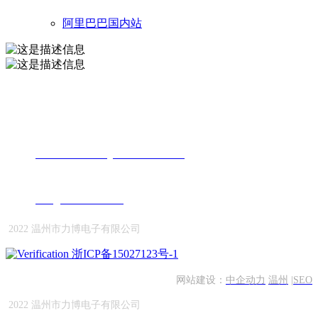
阿里巴巴国内站
力博产品目录2023
地址：浙江省乐清市乐清湾港区电子信息产业园临海西路2号
电话：
0577-61300001
0577-61300002
传真：+86-577-61301666
邮箱：
info@chinalibo.com
2022 温州市力博电子有限公司
浙ICP备15027123号-1
网站建设：
中企动力
温州
|
SEO
2022 温州市力博电子有限公司